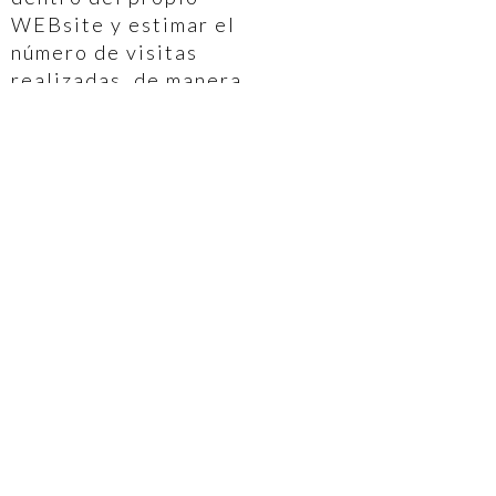
WEBsite y estimar el
número de visitas
realizadas, de manera
que <b<GRUPO
AMICALIA pueda
enfocar y ajustar los
servicios y
promociones de forma
más efectiva.
El usuario puede
configurar su
navegador para
aceptar, o no, las
cookies que recibe o
para que el navegador
le avise cuando un
servidor quiera