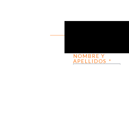
SCROLL
NOMBRE Y
APELLIDOS
CORREO
EN
ELECTRÓNICO
AMICALIA,
NOS