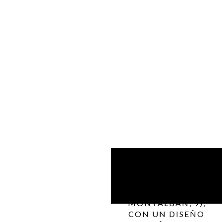
SITUADO EN
PLENO CORAZÓN
DE MADRID
(CALLE
MONTALBÁN, 9),
CON UN DISEÑO